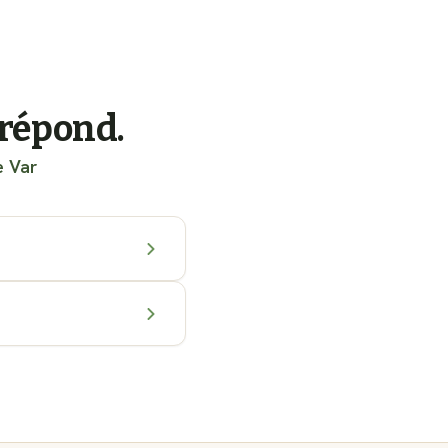
 répond.
e Var