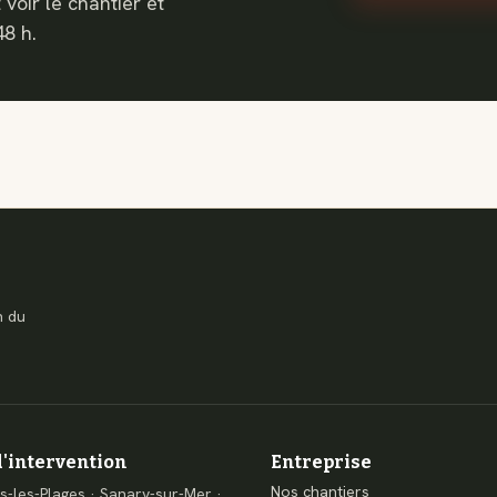
voir le chantier et
48 h.
n du
'intervention
Entreprise
Nos chantiers
s-les-Plages
·
Sanary-sur-Mer
·