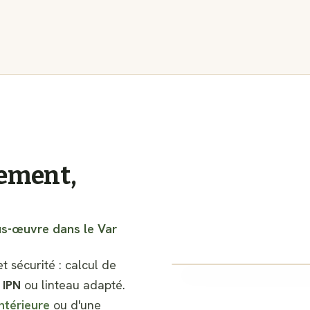
iement,
us-œuvre dans le Var
sécurité : calcul de
n
IPN
ou linteau adapté.
ntérieure
ou d'une