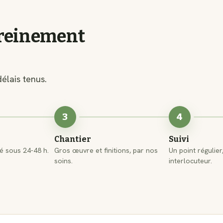
ereinement
délais tenus.
3
4
Chantier
Suivi
lé sous 24-48 h.
Gros œuvre et finitions, par nos
Un point régulier
soins.
interlocuteur.