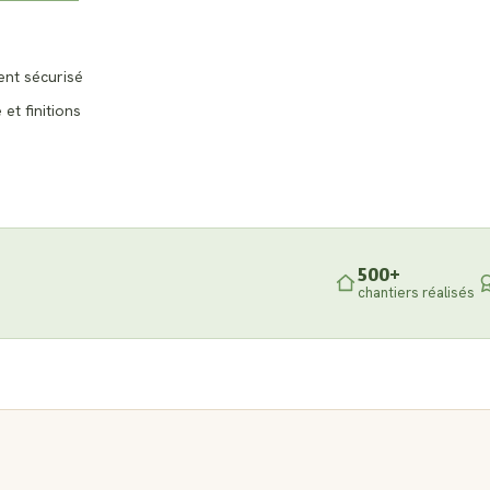
ent sécurisé
 et finitions
500+
chantiers réalisés