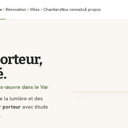
e
Rénovation
Villes
Chantiers
Nos conseils
À propos
orteur,
é.
us-œuvre dans le Var
e la lumière et des
r porteur
avec étude
.